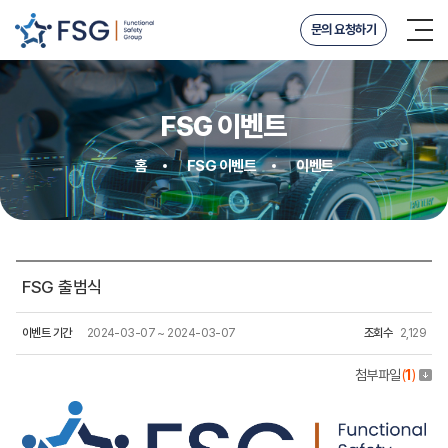
문의 요청하기
FSG 이벤트
홈
FSG 이벤트
이벤트
FSG 출범식
이벤트 기간
2024-03-07 ~ 2024-03-07
조회수
2,129
첨부파일
(
1
)